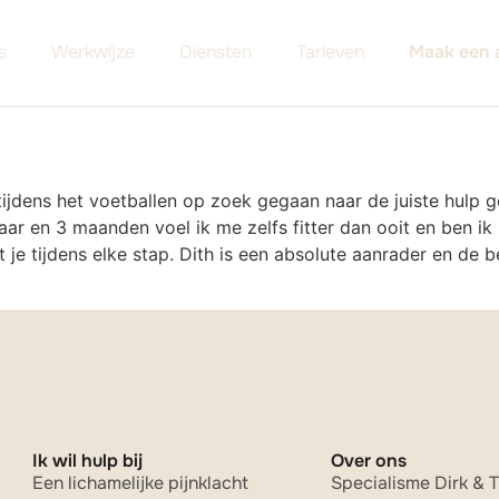
s
Werkwijze
Diensten
Tarieven
Maak een 
ijdens het voetballen op zoek gegaan naar de juiste hulp ge
aar en 3 maanden voel ik me zelfs fitter dan ooit en ben ik
t je tijdens elke stap. Dith is een absolute aanrader en de
Ik wil hulp bij
Over ons
Een lichamelijke pijnklacht
Specialisme Dirk & T