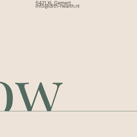
5421 XL Gemert
info@dith-health.nl