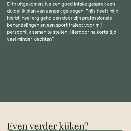
Dith uitgekomen. Na een goed intake gesprek een
bed
duidelijk plan van aanpak gekregen. Thijs heeft mijn
maa
hierbij heel erg geholpen door zijn professionele
jul
behandelingen en een sport traject voor mij
hee
persoonlijk samen te stellen. Hierdoor na korte tijd
De 
veel minder klachten”
geh
maa
dan
Even verder kijken?